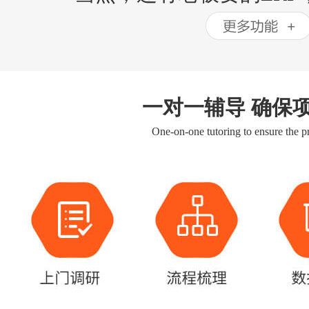
一对一辅导 确保
One-on-one tutoring to ensure the pr