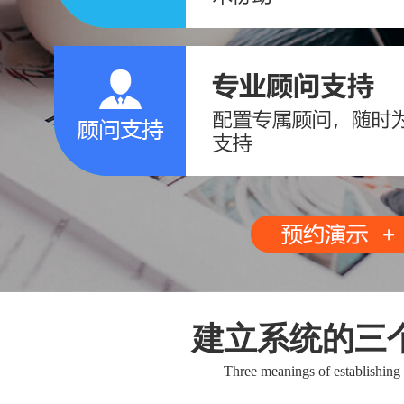
建立系统的三
Three meanings of establishing