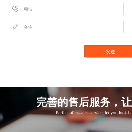
完善的售后服务，让
Perfect after-sales service, let you look 