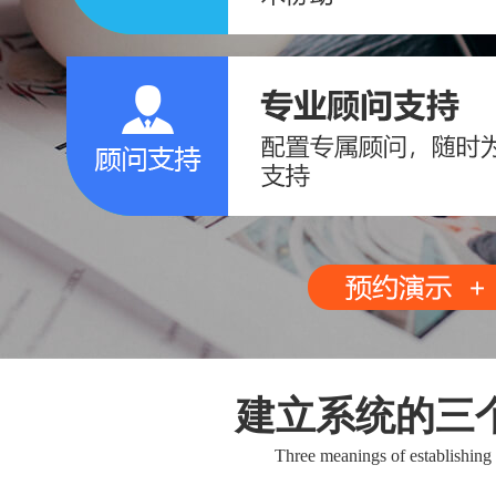
建立系统的三
Three meanings of establishing