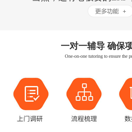
一对一辅导 确保
One-on-one tutoring to ensure the pr