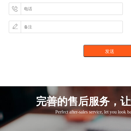
完善的售后服务，让
Perfect after-sales service, let you look 