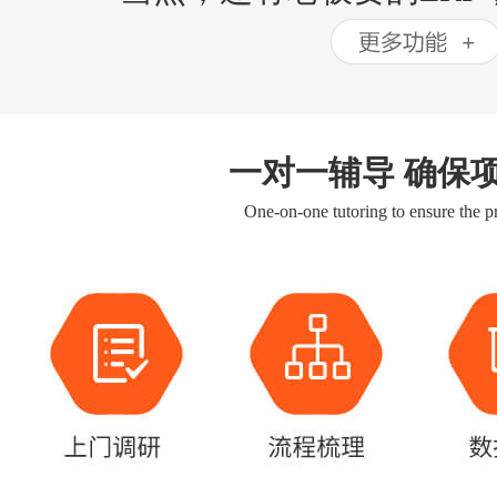
一对一辅导 确保
One-on-one tutoring to ensure the pr