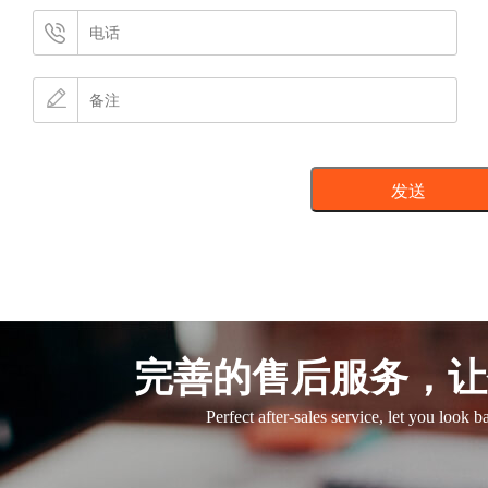
完善的售后服务，让
Perfect after-sales service, let you look 