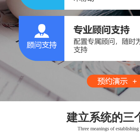
建立系统的三
Three meanings of establishing