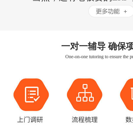
一对一辅导 确保
One-on-one tutoring to ensure the pr