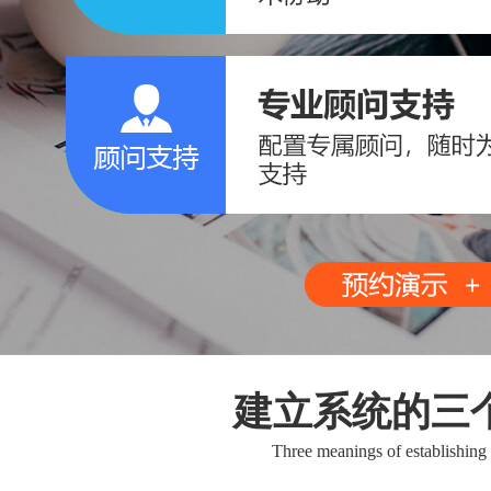
建立系统的三
Three meanings of establishing