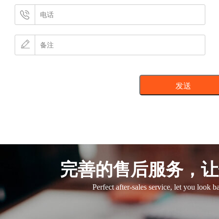
完善的售后服务，让
Perfect after-sales service, let you look 