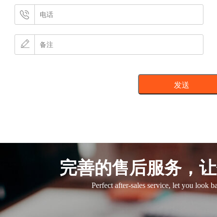
完善的售后服务，让
Perfect after-sales service, let you look 