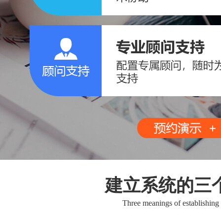
建立系统的三
Three meanings of establishing