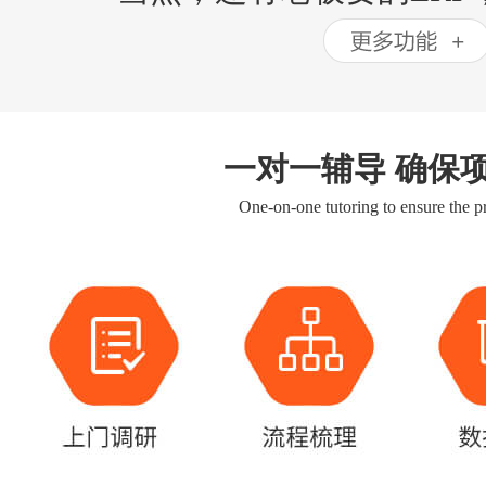
一对一辅导 确保
One-on-one tutoring to ensure the pr