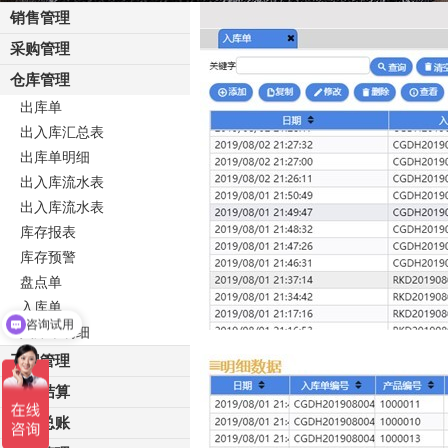
销售管理
采购管理
仓库管理
出库单
出入库汇总表
出库单明细
出入库流水表
出入库流水表
库存报表
库存预警
盘点单
入库单
咨询试用
入库单明细
工程管理
财务结算
财务总账