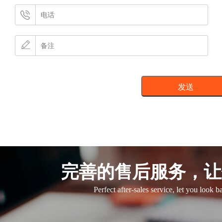
完善的售后服务，让
Perfect after-sales service, let you look 