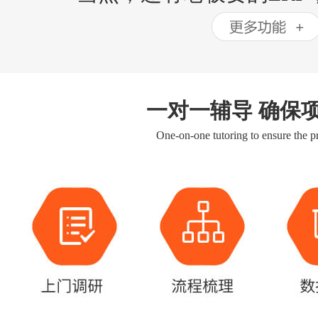
一对一辅导 确保
One-on-one tutoring to ensure the pr