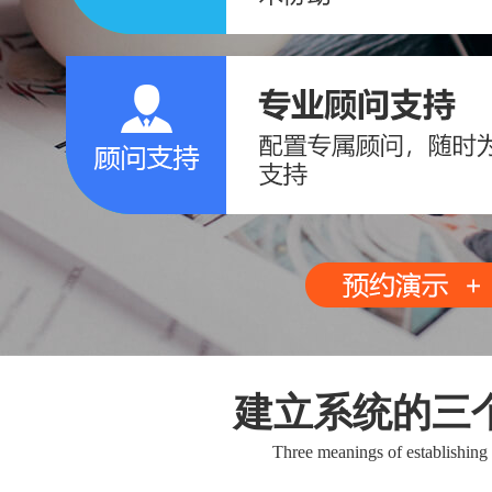
建立系统的三
Three meanings of establishing