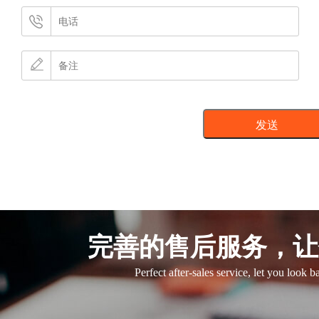
完善的售后服务，让
Perfect after-sales service, let you look 