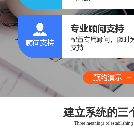
建立系统的三
Three meanings of establishing