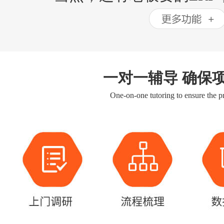
一对一辅导 确保
One-on-one tutoring to ensure the pr