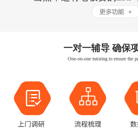
一对一辅导 确保
One-on-one tutoring to ensure the pr