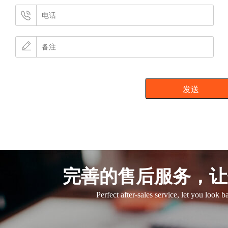
完善的售后服务，让
Perfect after-sales service, let you look 