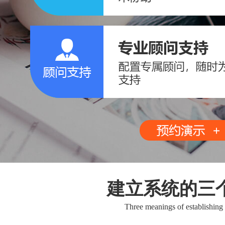
建立系统的三
Three meanings of establishing