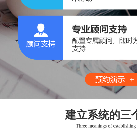
建立系统的三
Three meanings of establishing