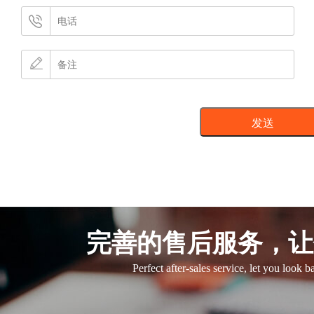
完善的售后服务，让
Perfect after-sales service, let you look 