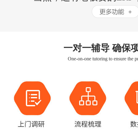
一对一辅导 确保
One-on-one tutoring to ensure the pr