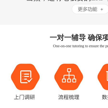
一对一辅导 确保
One-on-one tutoring to ensure the pr