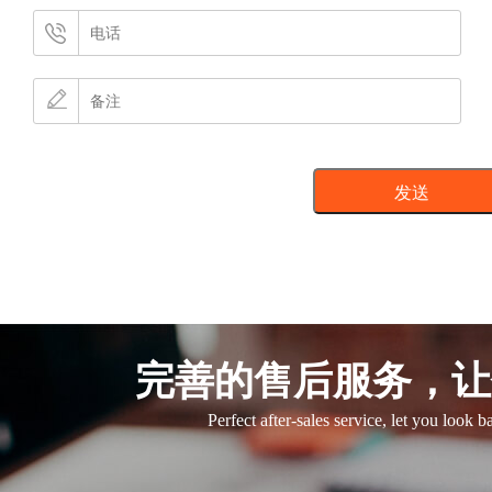
完善的售后服务，让
Perfect after-sales service, let you look 