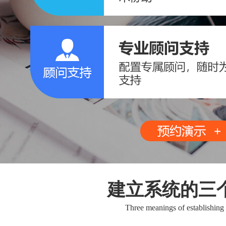
建立系统的三
Three meanings of establishing