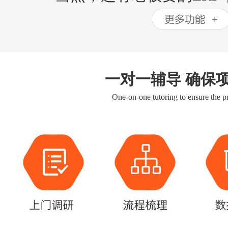
一对一辅导 确保
One-on-one tutoring to ensure the pr