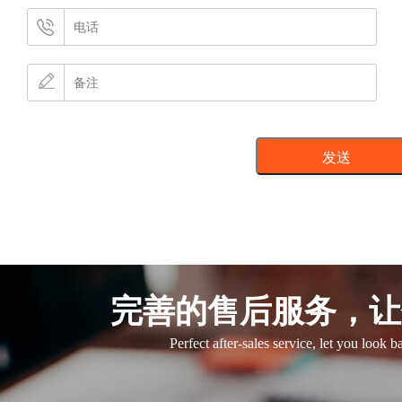
完善的售后服务，让
Perfect after-sales service, let you look 