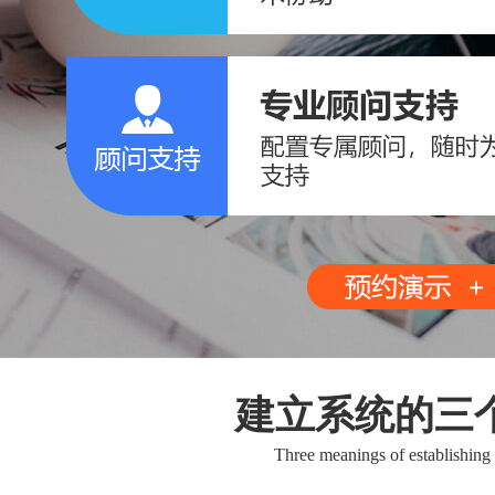
建立系统的三
Three meanings of establishing