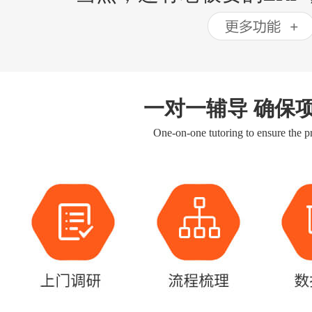
一对一辅导 确保
One-on-one tutoring to ensure the pr