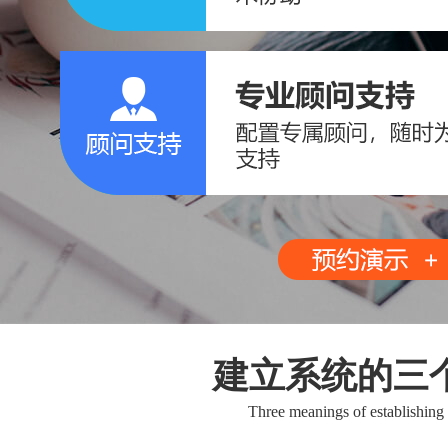
建立系统的三
Three meanings of establishing