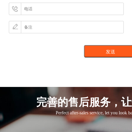
完善的售后服务，让
Perfect after-sales service, let you look 