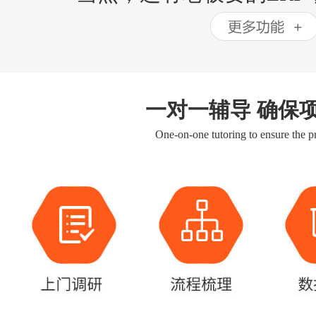
一对一辅导 确保
One-on-one tutoring to ensure the pr