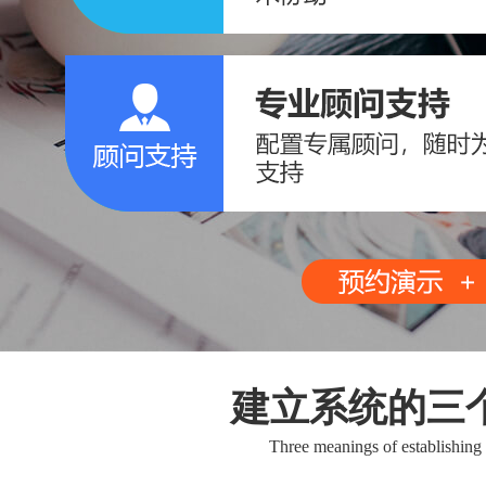
建立系统的三
Three meanings of establishing