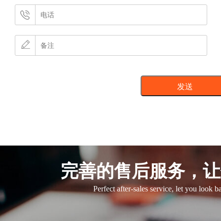
完善的售后服务，让
Perfect after-sales service, let you look 