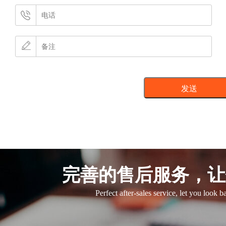
完善的售后服务，让
Perfect after-sales service, let you look 