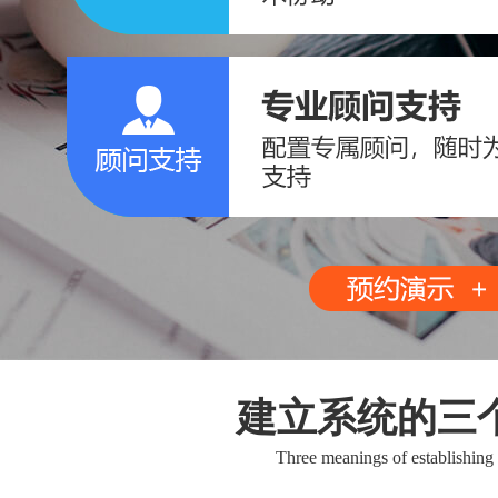
建立系统的三
Three meanings of establishing