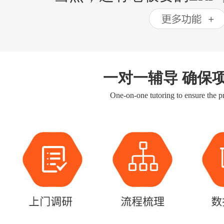
一对一辅导 确保
One-on-one tutoring to ensure the pr