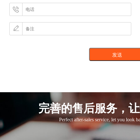
完善的售后服务，让
Perfect after-sales service, let you look 