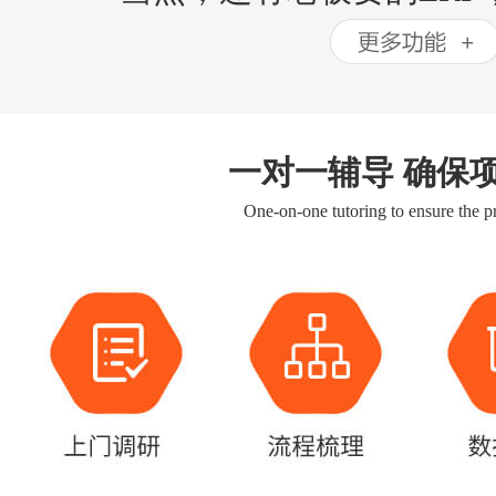
一对一辅导 确保
One-on-one tutoring to ensure the pr