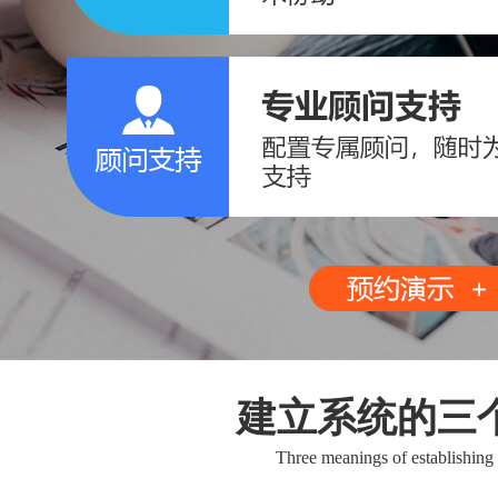
建立系统的三
Three meanings of establishing