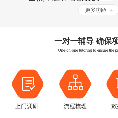
一对一辅导 确保
One-on-one tutoring to ensure the pr