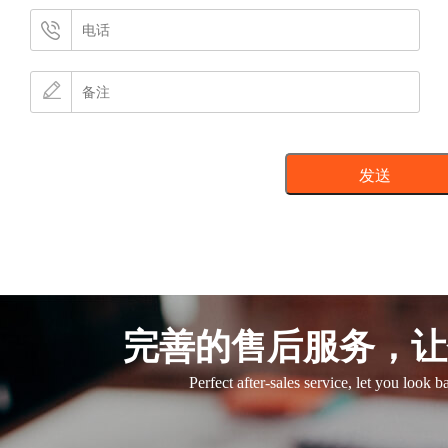
完善的售后服务，让
Perfect after-sales service, let you look 