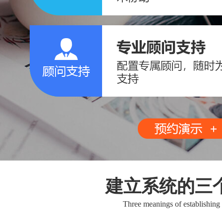
建立系统的三
Three meanings of establishing