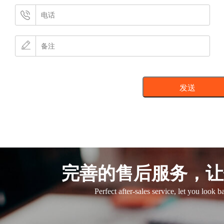
完善的售后服务，让
Perfect after-sales service, let you look 