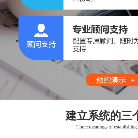
建立系统的三
Three meanings of establishing