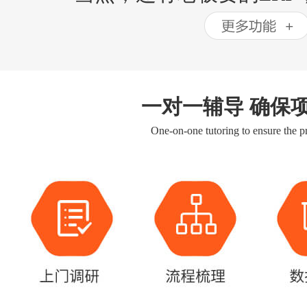
一对一辅导 确保
One-on-one tutoring to ensure the pr