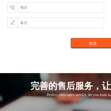
完善的售后服务，让
Perfect after-sales service, let you look 