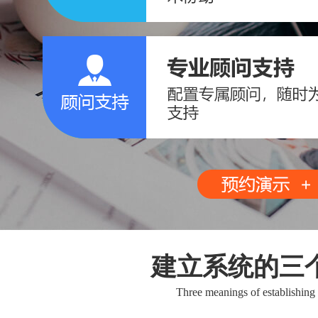
建立系统的三
Three meanings of establishing