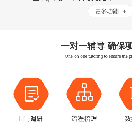
一对一辅导 确保
One-on-one tutoring to ensure the pr