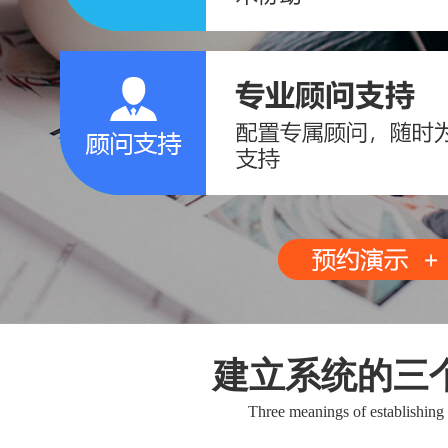
建立系统的三
Three meanings of establishing