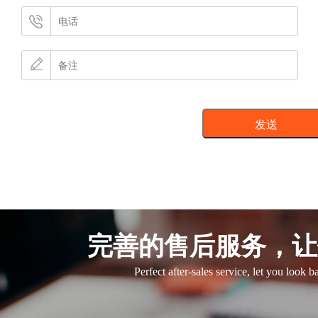
完善的售后服务，让
Perfect after-sales service, let you look 