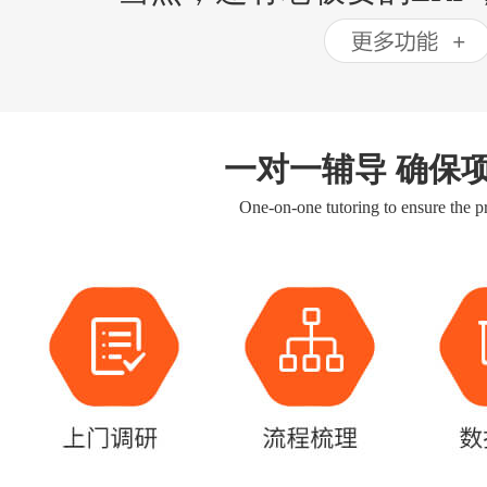
一对一辅导 确保
One-on-one tutoring to ensure the pr