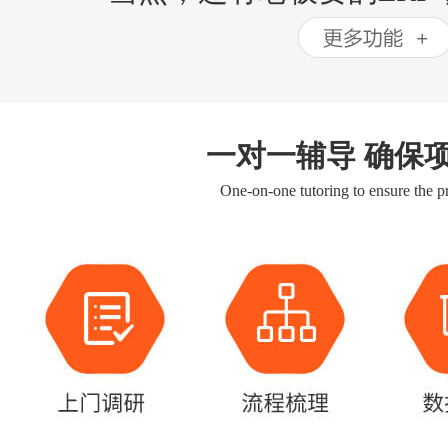
一对一辅导 确保
One-on-one tutoring to ensure the pr