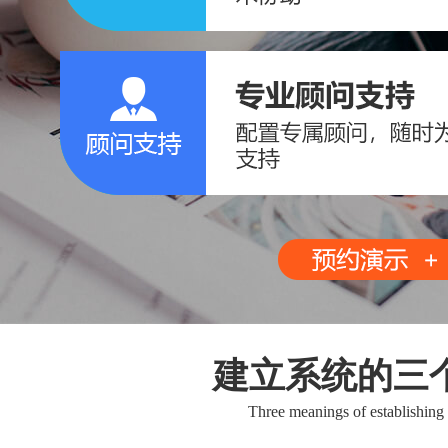
建立系统的三
Three meanings of establishing