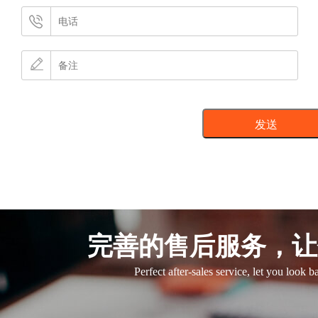
完善的售后服务，让
Perfect after-sales service, let you look 