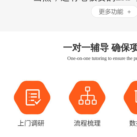
一对一辅导 确保
One-on-one tutoring to ensure the pr