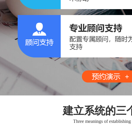
建立系统的三
Three meanings of establishing