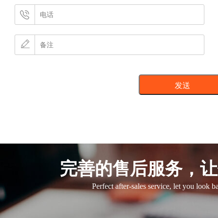
完善的售后服务，让
Perfect after-sales service, let you look 