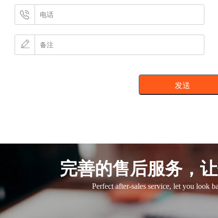
完善的售后服务，让
Perfect after-sales service, let you look 