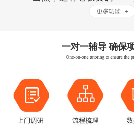
一对一辅导 确保
One-on-one tutoring to ensure the pr