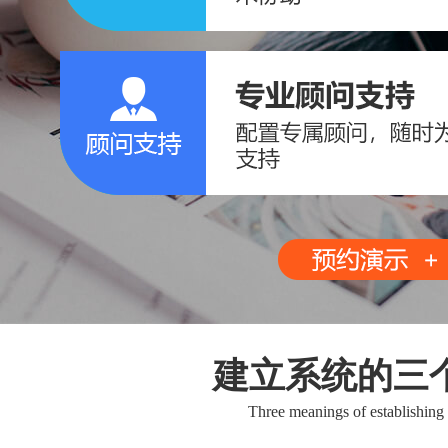
建立系统的三
Three meanings of establishing