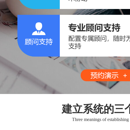
建立系统的三
Three meanings of establishing