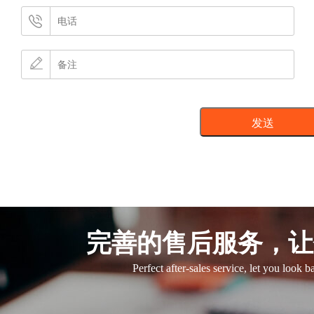
完善的售后服务，让
Perfect after-sales service, let you look 