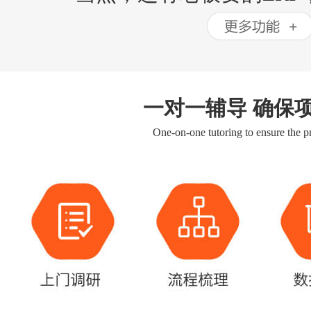
一对一辅导 确保
One-on-one tutoring to ensure the pr