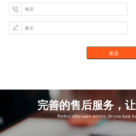
完善的售后服务，让
Perfect after-sales service, let you look 