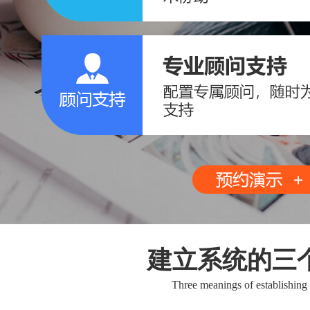
建立系统的三
Three meanings of establishing