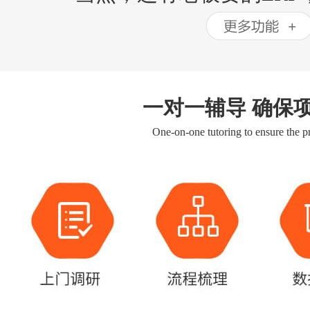
一对一辅导 确保
One-on-one tutoring to ensure the pr