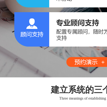
建立系统的三
Three meanings of establishing