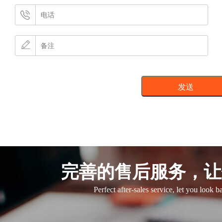
完善的售后服务，让
Perfect after-sales service, let you look 