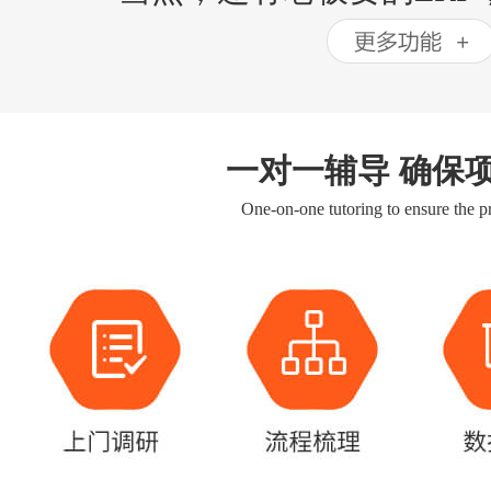
一对一辅导 确保
One-on-one tutoring to ensure the pr