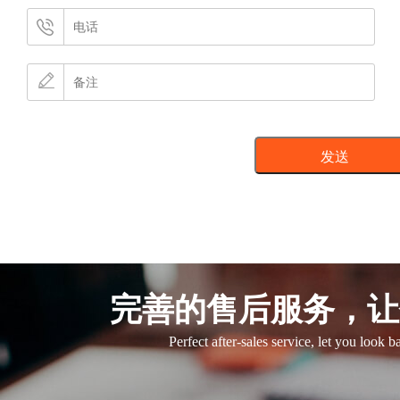
完善的售后服务，让
Perfect after-sales service, let you look 