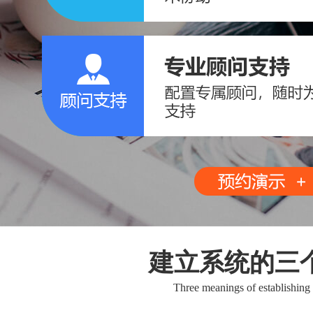
建立系统的三
Three meanings of establishing