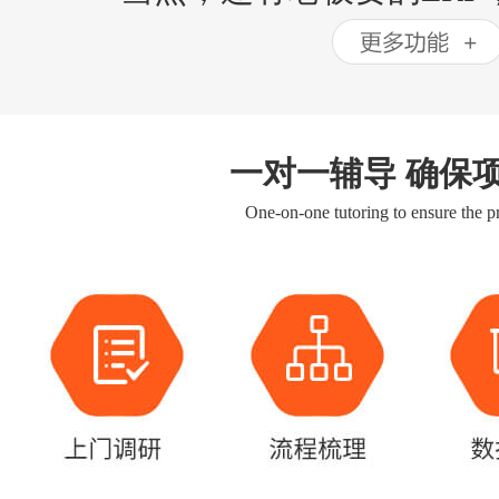
一对一辅导 确保
One-on-one tutoring to ensure the pr