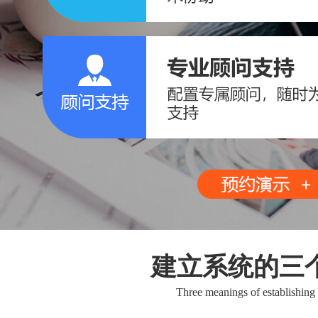
建立系统的三
Three meanings of establishing