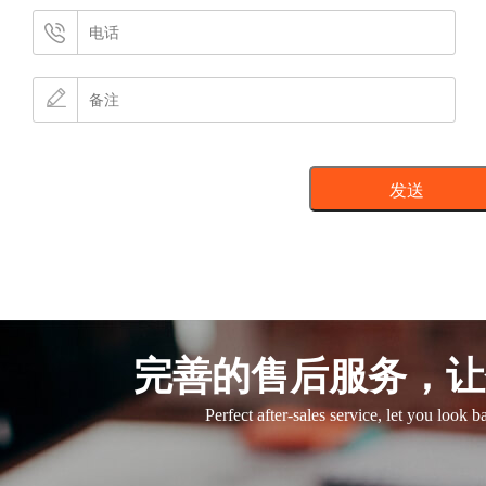
完善的售后服务，让
Perfect after-sales service, let you look 