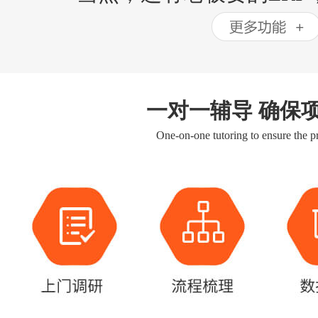
一对一辅导 确保
One-on-one tutoring to ensure the pr