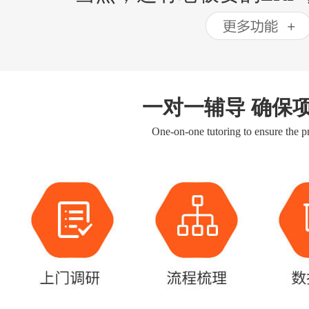
一对一辅导 确保
One-on-one tutoring to ensure the pr