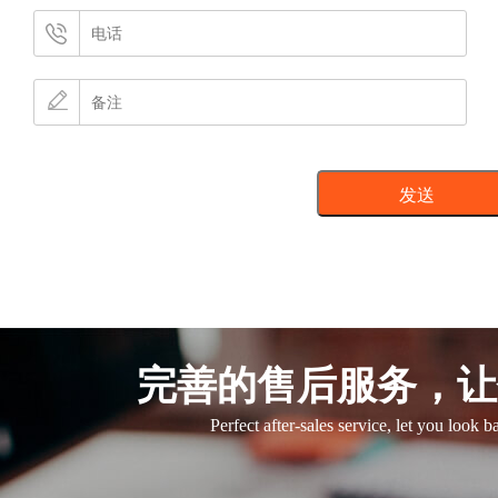
完善的售后服务，让
Perfect after-sales service, let you look 