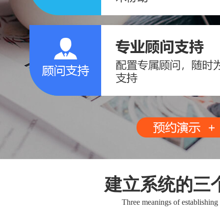
建立系统的三
Three meanings of establishing