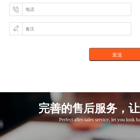
完善的售后服务，让
Perfect after-sales service, let you look 