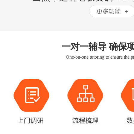
一对一辅导 确保
One-on-one tutoring to ensure the pr