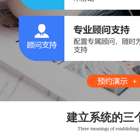
建立系统的三
Three meanings of establishing