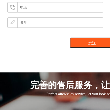
完善的售后服务，让
Perfect after-sales service, let you look 