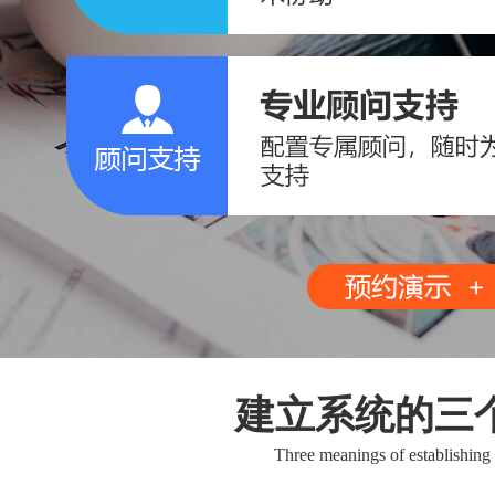
建立系统的三
Three meanings of establishing