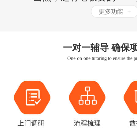
一对一辅导 确保
One-on-one tutoring to ensure the pr