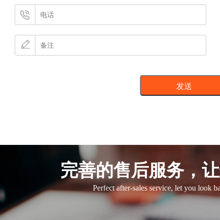
完善的售后服务，让
Perfect after-sales service, let you look 