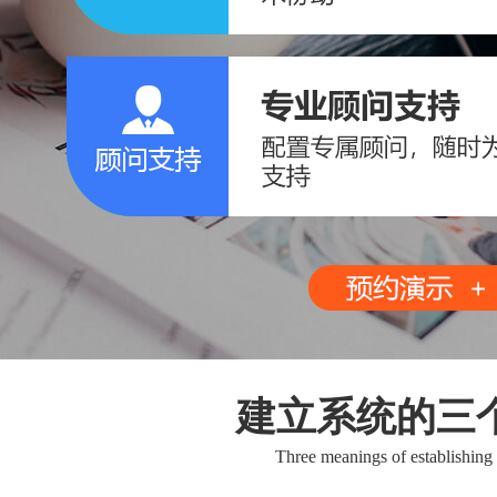
建立系统的三
Three meanings of establishing