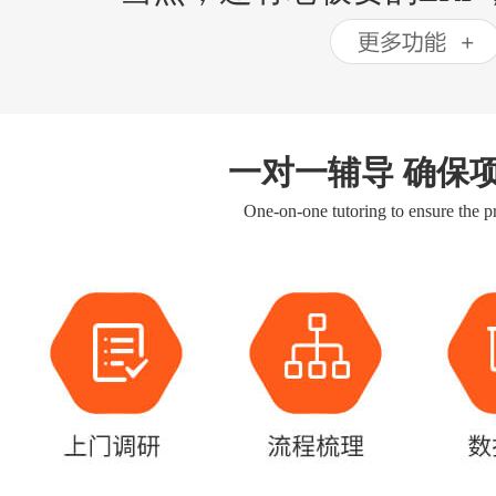
一对一辅导 确保
One-on-one tutoring to ensure the pr