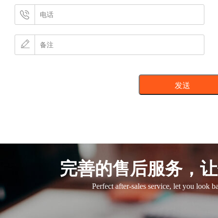
完善的售后服务，让
Perfect after-sales service, let you look 