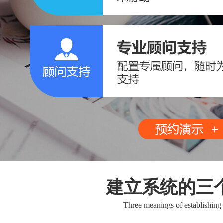
建立系统的三
Three meanings of establishing