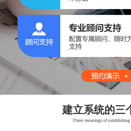
建立系统的三
Three meanings of establishing