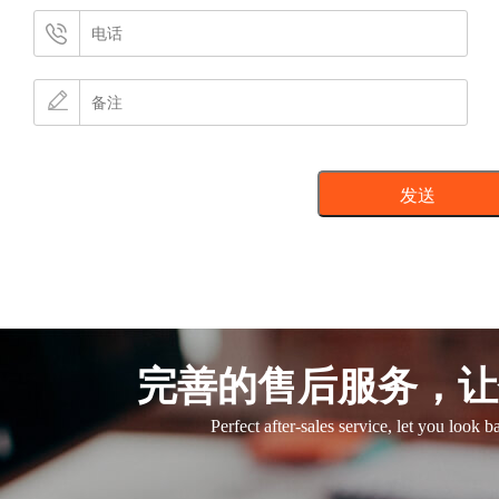
完善的售后服务，让
Perfect after-sales service, let you look 