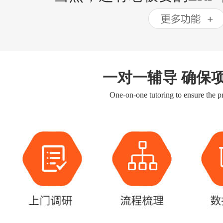
一对一辅导 确保
One-on-one tutoring to ensure the pr