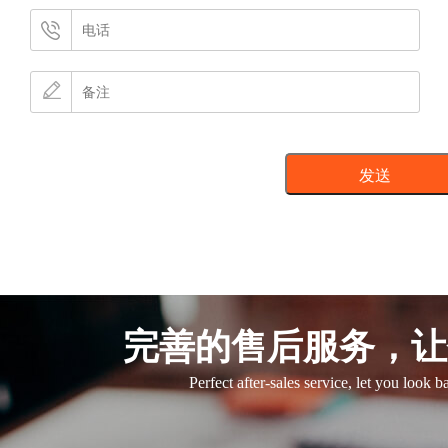
完善的售后服务，让
Perfect after-sales service, let you look 