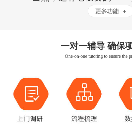
一对一辅导 确保
One-on-one tutoring to ensure the pr