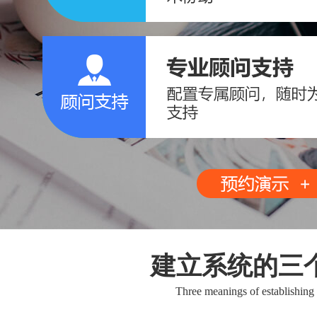
建立系统的三
Three meanings of establishing